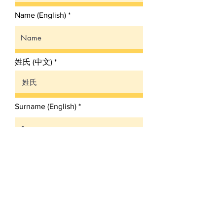
Name (English)
姓氏 (中文) *
Surname (English)
Email 电邮 *
Phone Number 电话号码 *